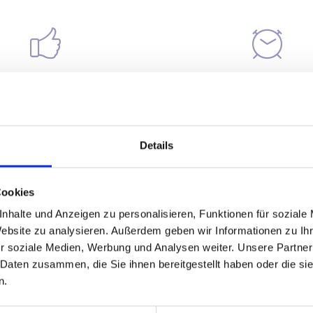
Zustand
Baujahr
he color to match your brand
Change the color to match y
ion, add your logo and more.
or vision, add your logo an
Details
Cookies
fnungszeiten Freitag und Samstag 14:00 – 22:00 Uhr
nhalte und Anzeigen zu personalisieren, Funktionen für soziale
Website zu analysieren. Außerdem geben wir Informationen zu I
nntag 13:00 – 18:00 Uhr
r soziale Medien, Werbung und Analysen weiter. Unsere Partner
 Daten zusammen, die Sie ihnen bereitgestellt haben oder die s
 sind keine Voranmeldungen nötig
n.
ir haben keine Altersbegrenzungen