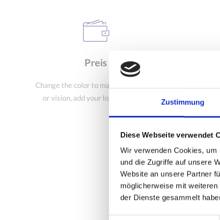
Preis
Change the color to match your brand
Change t
or vision, add your logo and more.
or vis
Zustimmung
Diese Webseite verwendet 
Öf
Wir verwenden Cookies, um I
und die Zugriffe auf unsere 
So
Website an unsere Partner fü
möglicherweise mit weiteren
Es
der Dienste gesammelt habe
W