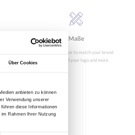
Maße
our brand
Change the color to match your brand
d more..
or vision, add your logo and more.
Über Cookies
 Medien anbieten zu können
hrer Verwendung unserer
 führen diese Informationen
ie im Rahmen Ihrer Nutzung