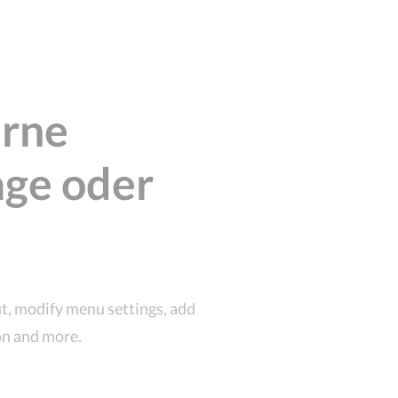
erne
age oder
ut, modify menu settings, add
on and more.