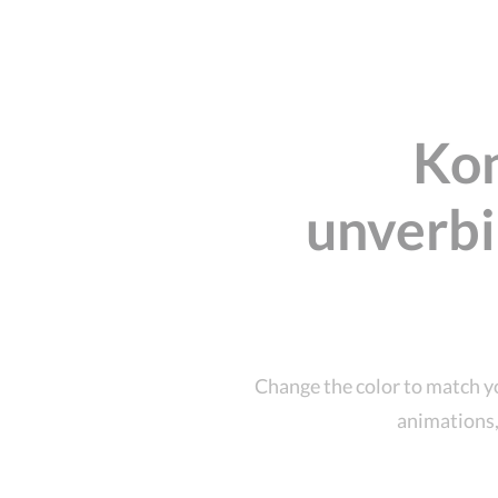
Kon
unverbi
Change the color to match yo
animations,