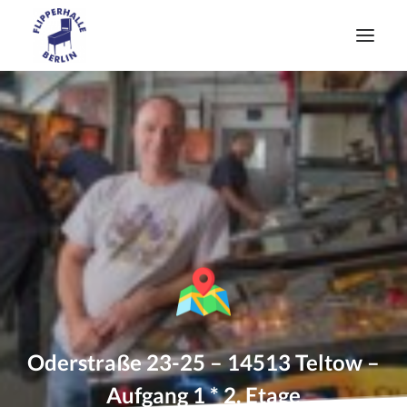
Flipper kaufen
Unser Service
Veranstaltung
Gutschein
+49 172 3011913
Jetzt kostenlos anfragen!
Oderstraße 23-25 – 14513 Teltow –
Aufgang 1 * 2. Etage