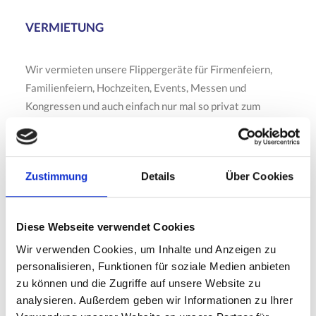
VERMIETUNG
Wir vermieten unsere Flippergeräte für Firmenfeiern,
Familienfeiern, Hochzeiten, Events, Messen und
Kongressen und auch einfach nur mal so privat zum
Spielen alleine oder mit Freunden und Bekannten. Die
Mietzeiten sind flexibel, so dass ein Gerät auch mal für
ein halbes oder ganzes Jahr gemietet werden kann. Die
Zustimmung
Details
Über Cookies
Preise hierfür beginnen bei € 200,00 zzgl.
Mehrwertsteuer und variieren je nach Mietdauer,
Anlieferungs- und Aufstellungsmodalitäten. Anfragen
Diese Webseite verwendet Cookies
bitte über das Kontaktformular oder rufen Sie uns an,
Wir verwenden Cookies, um Inhalte und Anzeigen zu
+49 172 301 19 13
personalisieren, Funktionen für soziale Medien anbieten
zu können und die Zugriffe auf unsere Website zu
VERKAUF
analysieren. Außerdem geben wir Informationen zu Ihrer